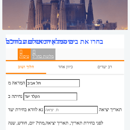
טיסות אייר אירופה לחו"ל
בחרו את בית המלון המושלם עבורכם
מלונות בחו"ל
טיסות
רב יעדים
כיוון אחד
הלוך ושוב
המראה מ
נחיתה ב
תאריך יציאה
נא לוודא בחירת יעד
לפני בחירת תאריך,
תאריך יציאה,
מתי? יום, חודש, שנה