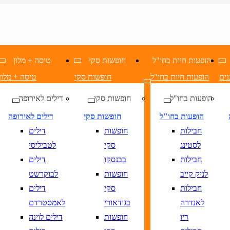
הופעות חיות בחו"ל
חופשות סקי
טיסה + מלון
נים
הופעות חיות בחו"ל
חופשות סקי
טיסה + מלון
הופעות בחו"ל
חופשות סקי
דילים לאירופה
הופעות בחו"ל
חופשות סקי
דילים לאירופה
חבילות
חופשות
דילים
לסטינג
סקי
לטביליסי
חבילות
בבנסקו
דילים
לניק קייב
חופשות
לבוקרשט
חבילות
סקי
דילים
לאנדרה
בגודאורי
לאמסטרדם
ריו
חופשות
דילים לוינה