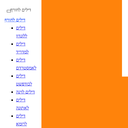
דילים לחורף
דילים לחורף
דילים
טיסות ישירות בלבד
ללונדון
דילים
למדריד
דילים
DD/MM/YY
מתי? יום, חודש, שנה
תאריך יציאה
נא
לאמסטרדם
DD/MM/YY
מתי? יום, חודש, שנה
תאריך חזרה
נ
דילים
לבודפשט
דילים לוינה
דילים
לאתונה
יעד
הקלד יעד או עבור לכפתור הבא לבחיר
דילים
DD/MM/YY
מתי? יום, חודש, שנה
תאריך יציאה
נא
לרומא