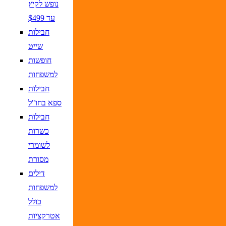
נופש לקיץ
עד $499
חבילות
שייט
חופשות
למשפחות
חבילות
ספא בחו"ל
חבילות
כשרות
לשומרי
מסורת
דילים
למשפחות
כולל
אטרקציות