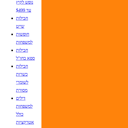
נופש לקיץ
עד $499
חבילות
שייט
חופשות
למשפחות
חבילות
ספא בחו"ל
חבילות
כשרות
לשומרי
מסורת
דילים
למשפחות
כולל
אטרקציות