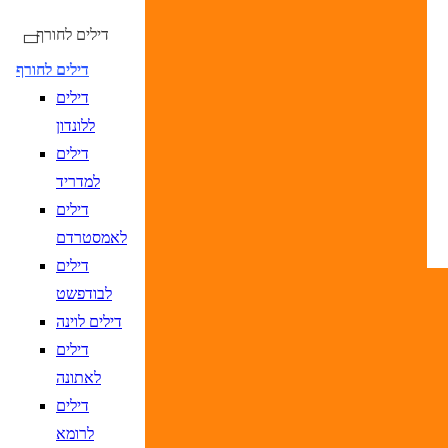
דילים לחורף
דילים לחורף
דילים
טיסות ישירות בלבד
ללונדון
דילים
למדריד
דילים
DD/MM/YY
מתי? יום, חודש, שנה
תאריך יציאה
נא
לאמסטרדם
DD/MM/YY
מתי? יום, חודש, שנה
תאריך חזרה
נ
דילים
לבודפשט
דילים לוינה
דילים
לאתונה
יעד
הקלד יעד או עבור לכפתור הבא לבחיר
דילים
DD/MM/YY
מתי? יום, חודש, שנה
תאריך יציאה
נא
לרומא