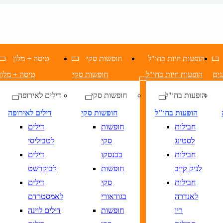
הופעות חיות בחו"ל
חופשות סקי
טיסה + מלון
נים
הופעות חיות בחו"ל
חופשות סקי
טיסה + מלון
הופעות בחו"ל
חופשות סקי
דילים לאירופה
הופעות בחו"ל
חופשות סקי
דילים לאירופה
חבילות
חופשות
דילים
לסטינג
סקי
לטביליסי
חבילות
בבנסקו
דילים
לניק קייב
חופשות
לבוקרשט
חבילות
סקי
דילים
לאנדרה
בגודאורי
לאמסטרדם
ריו
חופשות
דילים לוינה