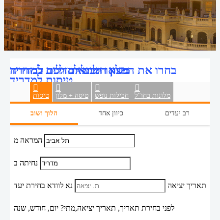
מצאו חבילות זולות למדריד
מגוון דילים למדריד לבחירה
בחרו את המלון המתאים לכם במדריד
טיסות למדריד
מלונות בחו"ל
חבילות נופש
טיסה + מלון
טיסות
רב יעדים
כיוון אחד
הלוך ושוב
המראה מ
נחיתה ב
תאריך יציאה
נא לוודא בחירת יעד
לפני בחירת תאריך,
תאריך יציאה,
מתי? יום, חודש, שנה