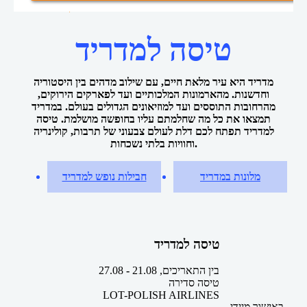
טיסות למדריד
טיסות זולות
דף הבית
טיסה למדריד
מדריד היא עיר מלאת חיים, עם שילוב מדהים בין היסטוריה
וחדשנות. מהארמונות המלכותיים ועד לפארקים הירוקים,
מהרחובות התוססים ועד למוזיאונים הגדולים בעולם. במדריד
תמצאו את כל מה שחלמתם עליו בחופשה מושלמת. טיסה
למדריד תפתח לכם דלת לעולם צבעוני של תרבות, קולינריה
וחוויות בלתי נשכחות.
מלונות במדריד
חבילות נופש למדריד
טיסה למדריד
בין התאריכים,
21.08
-
27.08
טיסה סדירה
LOT-POLISH AIRLINES
באישור מיידי