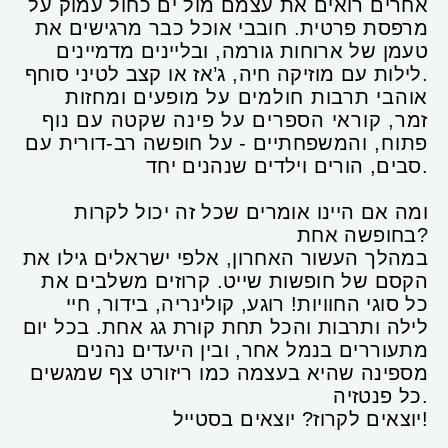
אחרים רואים את עצמם מול ים כחול עמוק על
מרפסת פרטית. חובבי אוכל כבר מרגישים את
טעמן של ארוחות גורמה, ובליינים מדמיינים
לילות עם מוזיקה חיה, ג’אז או קצב לטיני סוחף.
אוהבי תרבות חולמים על מופעים ומחזות
זמר, קוראי הספרים על פינה שקטה עם נוף
פתוח, והמשפחתיים - על חופשה רב-דורית עם
סבים, הורים וילדים שנהנים יחד.
ומה אם היינו אומרים שכל זה יכול לקרות
בחופשה אחת?
במהלך העשור האחרון, אלפי ישראלים גילו את
הקסם של חופשות שייט. קרוזים משלבים את
כל סוגי החוויות! רוגע, קולינריה, בידור, חיי
לילה ותרבות והכל תחת קורת גג אחת. בכל יום
מתעוררים בנמל אחר, ובין היעדים נהנים
מספינה שהיא בעצמה כמו ריזורט צף שמגשים
כל פנטזיה.
יוצאים לקרוז? יוצאים בסטייל!