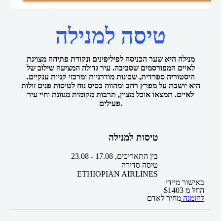
טיסות למנילה
טיסות זולות
דף הבית
טיסה למנילה
מנילה היא שער הכניסה לפיליפינים ונקודת פתיחה מצוינת
לאיים המפורסמים שסביבה. עיר גדולה המציעה שילוב של
היסטוריה ספרדית, שכונות מודרניות ומרכזי קניות ענקיים.
היא יושבת על מפרץ רחב ומהווה בסיס נוח לטיסות פנים זולות
לאיים. תמצאו אוכל מצוין, תרבות מקומית מגוונת וחיי עיר
פעילים.
טיסות למנילה
בין התאריכים,
17.08
-
23.08
טיסה סדירה
ETHIOPIAN AIRLINES
באישור מיידי
החל מ
1403
$
להזמנה
מחיר לאדם