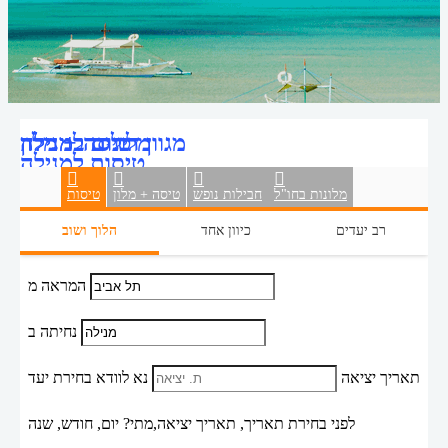
טיסה + מלון
מגוון דילים למנילה
מלונות במנילה
טיסות למנילה
מלונות בחו"ל
חבילות נופש
טיסה + מלון
טיסות
רב יעדים
כיוון אחד
הלוך ושוב
המראה מ
נחיתה ב
תאריך יציאה
נא לוודא בחירת יעד
לפני בחירת תאריך,
תאריך יציאה,
מתי? יום, חודש, שנה