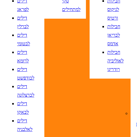
חבילות
סקי
דילים
לניקוס
למתחילים
לפראג
ורטיס
דילים
DD/MM/YY
מתי? יום, חודש, שנה
תאריך יציאה
נא
חבילות
לברלין
DD/MM/YY
מתי? יום, חודש, שנה
תאריך חזרה
נ
לבריאן
דילים
אדמס
לבטומי
חבילות
דילים
לאוליביה
לרומא
רודריגו
דילים
לבודפשט
דילים
לברצלונה
דילים
ציאה
נא לוודא בחירת יעד לפני בחירת תארי
לבאקו
דילים
חזרה
נא לוודא בחירת יעד לפני בחירת תאר
לאלבניה