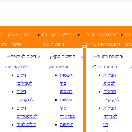
הופעות חיות בחו"ל
חופשות סקי
טיסה + מלון
נים
הופעות חיות בחו"ל
חופשות סקי
טיסה + מלון
הופעות בחו"ל
חופשות סקי
דילים לאירופה
הופעות בחו"ל
חופשות סקי
דילים לאירופה
חבילות
חופשות
דילים
לסטינג
סקי
לטביליסי
חבילות
בבנסקו
דילים
לניק קייב
חופשות
לבוקרשט
חבילות
סקי
דילים
לאנדרה
בגודאורי
לאמסטרדם
ריו
חופשות
דילים לוינה