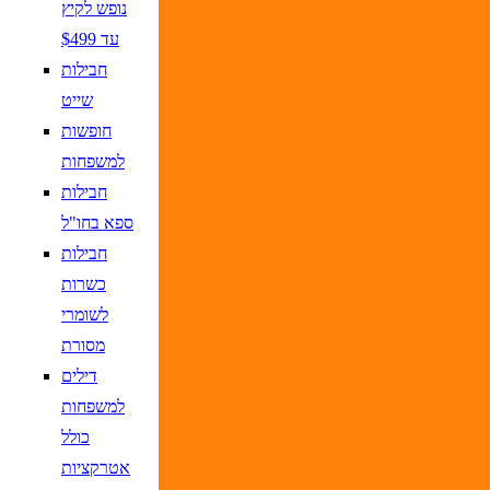
נופש לקיץ
עד $499
חבילות
שייט
חופשות
למשפחות
חבילות
ספא בחו"ל
חבילות
כשרות
לשומרי
מסורת
דילים
למשפחות
כולל
אטרקציות