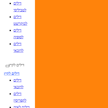
DD/MM/YY
מתי? יום, חודש, שנה
תאריך חזרה
נ
דילים
לטביליסי
דילים
לבוקרשט
דילים
לסופיה
דילים
לדובאי
דילים לקיץ
דילים לקיץ
דילים
לדובאי
דילים
לקפריסין
דילים לאיה