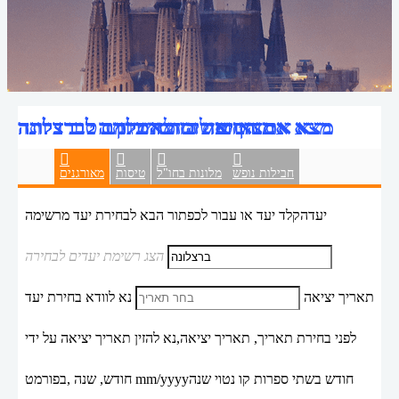
מגוון טיולים מאורגנים לברצלונה
מצא את הטיסה הזולה ביותר לברצלונה
מצאו את בית המלון הטוב ביותר
מצא את החופשה המושלמת לברצלונה
חבילות נופש
מלונות בחו"ל
טיסות
מאורגנים
יעד
הקלד יעד או עבור לכפתור הבא לבחירת יעד מרשימה
הצג רשימת יעדים לבחירה
תאריך יציאה
נא לוודא בחירת יעד
לפני בחירת תאריך,
תאריך יציאה,
נא להזין תאריך יציאה על ידי
חודש בשתי ספרות קו נטוי שנה
mm/yyyy
חודש, שנה ,בפורמט