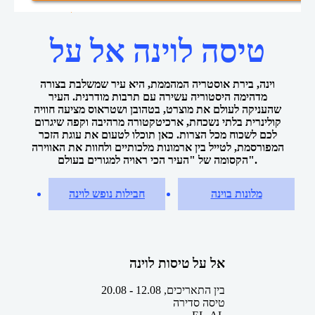
טיסות אל על לוינה
טיסות אל על
טיסות זולות
דף הבית
טיסה לוינה אל על
וינה, בירת אוסטריה המהממת, היא עיר שמשלבת בצורה
מדהימה היסטוריה עשירה עם תרבות מודרנית. העיר
שהעניקה לעולם את מוצרט, בטהובן ושטראוס מציעה חוויה
קולינרית בלתי נשכחת, ארכיטקטורה מרהיבה וקפה שיגרום
לכם לשכוח מכל הצרות. כאן תוכלו לטעום את עוגת הזכר
המפורסמת, לטייל בין ארמונות מלכותיים ולחוות את האווירה
הקסומה של "העיר הכי ראויה למגורים בעולם".
מלונות בוינה
חבילות נופש לוינה
אל על טיסות לוינה
בין התאריכים,
12.08
-
20.08
טיסה סדירה