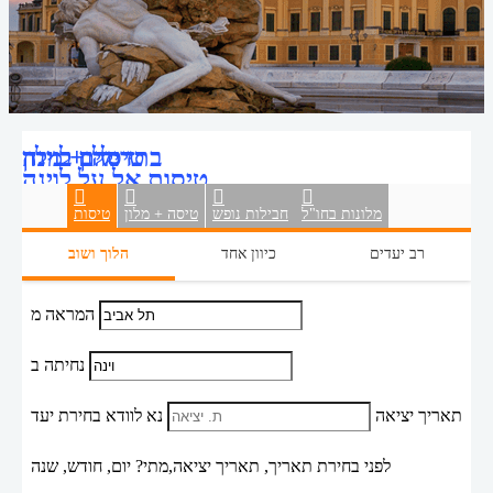
טיסה + מלון
דילים לוינה
בתי מלון בוינה
טיסות אל על לוינה
מלונות בחו"ל
חבילות נופש
טיסה + מלון
טיסות
רב יעדים
כיוון אחד
הלוך ושוב
המראה מ
נחיתה ב
תאריך יציאה
נא לוודא בחירת יעד
לפני בחירת תאריך,
תאריך יציאה,
מתי? יום, חודש, שנה