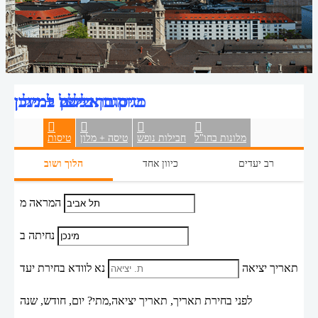
טיסות אל על למינכן
טיסה + מלון
מגוון דילים למינכן
מגוון בתי מלון במינכן
מלונות בחו"ל
חבילות נופש
טיסה + מלון
טיסות
רב יעדים
כיוון אחד
הלוך ושוב
המראה מ
נחיתה ב
תאריך יציאה
נא לוודא בחירת יעד
לפני בחירת תאריך,
תאריך יציאה,
מתי? יום, חודש, שנה