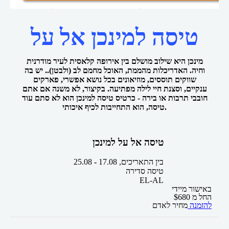
טיסות אל על למינכן
טיסות אל על
טיסות זולות
דף הבית
טיסה למינכן אל על
מינכן היא שילוב מושלם בין אירופה קלאסית לעיר מודרנית
וחיה. האדריכלות מהממת, האוכל מחמם לב (ולבטן).. יש בה
שווקים תוססים, מוזיאונים בכל נושא אפשרי, פארקים
ענקיים, וסצנת חיי לילה מפתיעה. בקיצור, לא משנה אם אתם
חובבי תרבות או בירה - כרטיס טיסה למינכן הוא לא סתם עוד
טיסה, הוא התחייבות לכיף איכותי.
טיסה אל על למינכן
בין התאריכים,
17.08
-
25.08
טיסה סדירה
EL-AL
באישור מיידי
החל מ
680
$
להזמנה
מחיר לאדם