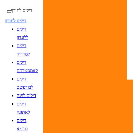
דילים לחורף
דילים לחורף
דילים
טיסות ישירות בלבד
ללונדון
דילים
למדריד
דילים
DD/MM/YY
מתי? יום, חודש, שנה
תאריך יציאה
נא
לאמסטרדם
DD/MM/YY
מתי? יום, חודש, שנה
תאריך חזרה
נ
דילים
לבודפשט
דילים לוינה
דילים
לאתונה
יעד
הקלד יעד או עבור לכפתור הבא לבחיר
דילים
DD/MM/YY
מתי? יום, חודש, שנה
תאריך יציאה
נא
לרומא