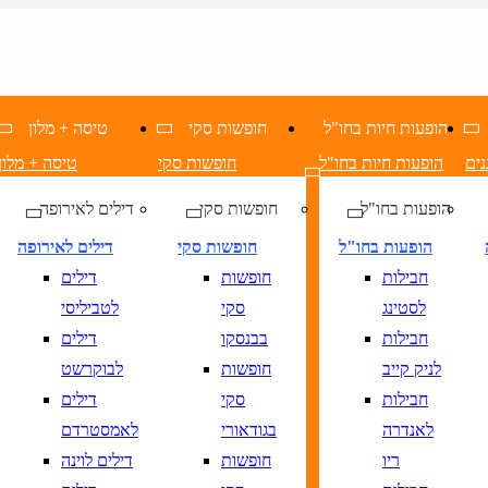
הופעות חיות בחו"ל
חופשות סקי
טיסה + מלון
נים
הופעות חיות בחו"ל
חופשות סקי
טיסה + מלון
הופעות בחו"ל
חופשות סקי
דילים לאירופה
הופעות בחו"ל
חופשות סקי
דילים לאירופה
חבילות
חופשות
דילים
לסטינג
סקי
לטביליסי
חבילות
בבנסקו
דילים
לניק קייב
חופשות
לבוקרשט
חבילות
סקי
דילים
לאנדרה
בגודאורי
לאמסטרדם
ריו
חופשות
דילים לוינה