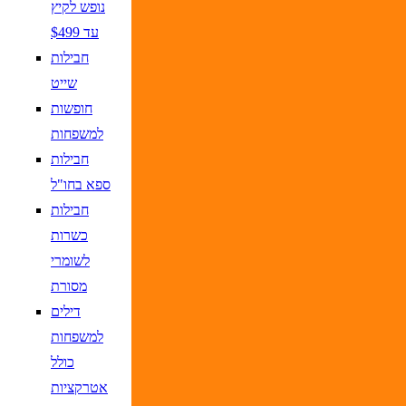
נופש לקיץ
עד $499
חבילות
שייט
חופשות
למשפחות
חבילות
ספא בחו"ל
חבילות
כשרות
לשומרי
מסורת
דילים
למשפחות
כולל
אטרקציות