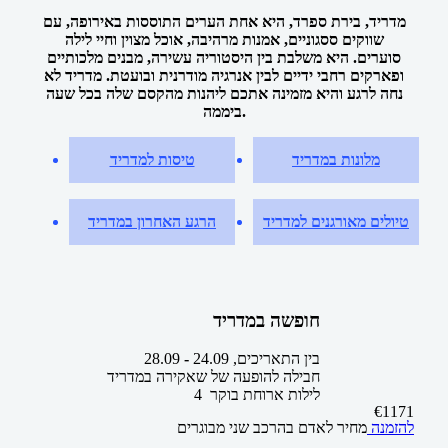
מדריד, בירת ספרד, היא אחת הערים התוססות באירופה, עם
שווקים ססגוניים, אמנות מרהיבה, אוכל מצוין וחיי לילה
סוערים. היא משלבת בין היסטוריה עשירה, מבנים מלכותיים
ופארקים רחבי ידיים לבין אנרגיה מודרנית ובועטת. מדריד לא
נחה לרגע והיא מזמינה אתכם ליהנות מהקסם שלה בכל שעה
ביממה.
מלונות במדריד
טיסות למדריד
טיולים מאורגנים למדריד
הרגע האחרון במדריד
חופשה במדריד
בין התאריכים,
24.09
-
28.09
חבילה להופעה של שאקירה במדריד
4 לילות
ארוחת בוקר
€
1171
להזמנה
מחיר לאדם בהרכב
שני מבוגרים