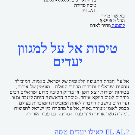
טיסה סדירה
EL-AL
באישור מיידי
החל מ
3296
$
להזמנה
מחיר לאדם
טיסות אל על למגוון
יעדים
אל על חברת התעופה הלאומית של ישראל, כאמור, המובילה
נוסעים ישראלים ותיירים מרחבי העולם . מוניטין של איכות,
בטיחות ושירות יוצא דופן, וזו בדיוק הסיבה מדוע ישראלים רבים
בוחרים לטוס דווקא איתה. טיסתה הראשונה היתה לז'נבה ומאז
ועד היום נחשבת החברה לאחת המובילות והמוכרות בעולם.
כסמל לאומי מעורר גאווה, אל על מחברת בין ישראל לתפוצות
ומהווה גשר אווירי חיוני עבור המדינה וגם עבור אזרחיה.
לאילו יעדים טסה EL AL?