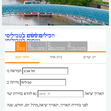
דילים זולים לטביליסי
חבילות נופש לטביליסי
מלונות בטביליסי
טיסות לטביליסי
מלונות בחו"ל
חבילות נופש
טיסה + מלון
טיסות
רב יעדים
כיוון אחד
הלוך ושוב
המראה מ
נחיתה ב
תאריך יציאה
נא לוודא בחירת יעד
לפני בחירת תאריך,
תאריך יציאה,
מתי? יום, חודש, שנה