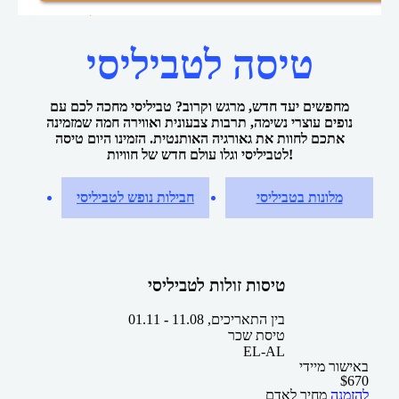
טיסות לטביליסי
טיסות זולות
דף הבית
טיסה לטביליסי
מחפשים יעד חדש, מרגש וקרוב? טביליסי מחכה לכם עם
נופים עוצרי נשימה, תרבות צבעונית ואווירה חמה שמזמינה
אתכם לחוות את גאורגיה האותנטית. הזמינו היום טיסה
לטביליסי וגלו עולם חדש של חוויות!
מלונות בטביליסי
חבילות נופש לטביליסי
טיסות זולות לטביליסי
בין התאריכים,
11.08
-
01.11
טיסת שכר
EL-AL
באישור מיידי
$
670
להזמנה
מחיר לאדם