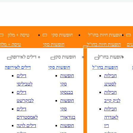
הופעות חיות בחו"ל
חופשות סקי
טיסה + מלון
נים
הופעות חיות בחו"ל
חופשות סקי
טיסה + מלון
הופעות בחו"ל
חופשות סקי
דילים לאירופה
הופעות בחו"ל
חופשות סקי
דילים לאירופה
חבילות
חופשות
דילים
לסטינג
סקי
לטביליסי
חבילות
בבנסקו
דילים
לניק קייב
חופשות
לבוקרשט
חבילות
סקי
דילים
לאנדרה
בגודאורי
לאמסטרדם
ריו
חופשות
דילים לוינה