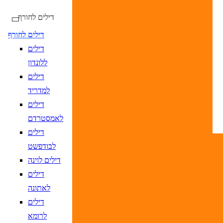
דילים לחורף
דילים לחורף
דילים
טיסות ישירות בלבד
ללונדון
דילים
למדריד
דילים
DD/MM/YY
מתי? יום, חודש, שנה
תאריך יציאה
נא
לאמסטרדם
DD/MM/YY
מתי? יום, חודש, שנה
תאריך חזרה
נ
דילים
לבודפשט
דילים לוינה
דילים
לאתונה
יעד
הקלד יעד או עבור לכפתור הבא לבחיר
דילים
DD/MM/YY
מתי? יום, חודש, שנה
תאריך יציאה
נא
לרומא