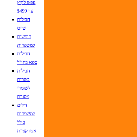
נופש לקיץ
עד $499
חבילות
שייט
חופשות
למשפחות
חבילות
ספא בחו"ל
חבילות
כשרות
לשומרי
מסורת
דילים
למשפחות
כולל
אטרקציות