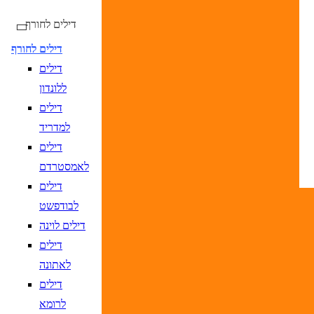
דילים לחורף
דילים לחורף
דילים
טיסות ישירות בלבד
ללונדון
דילים
למדריד
דילים
DD/MM/YY
מתי? יום, חודש, שנה
תאריך יציאה
נא
לאמסטרדם
DD/MM/YY
מתי? יום, חודש, שנה
תאריך חזרה
נ
דילים
לבודפשט
דילים לוינה
דילים
לאתונה
יעד
הקלד יעד או עבור לכפתור הבא לבחיר
דילים
DD/MM/YY
מתי? יום, חודש, שנה
תאריך יציאה
נא
לרומא