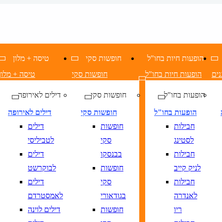
הופעות חיות בחו"ל
חופשות סקי
טיסה + מלון
נים
הופעות חיות בחו"ל
חופשות סקי
טיסה + מלון
הופעות בחו"ל
חופשות סקי
דילים לאירופה
הופעות בחו"ל
חופשות סקי
דילים לאירופה
חבילות
חופשות
דילים
לסטינג
סקי
לטביליסי
חבילות
בבנסקו
דילים
לניק קייב
חופשות
לבוקרשט
חבילות
סקי
דילים
לאנדרה
בגודאורי
לאמסטרדם
ריו
חופשות
דילים לוינה