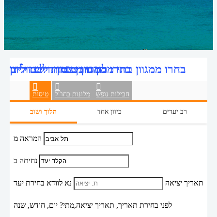
בחרו ממגוון טיסות ליעדי יוון
בחרו ממגוון בתי מלון ביוון במחירים זולים
בחרו ממגוון דילים ליוון
חבילות נופש
מלונות בחו"ל
טיסות
רב יעדים
כיוון אחד
הלוך ושוב
המראה מ
נחיתה ב
תאריך יציאה
נא לוודא בחירת יעד
לפני בחירת תאריך,
תאריך יציאה,
מתי? יום, חודש, שנה