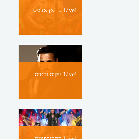
בריאן אדמס Live!
ניקוס ורטיס Live!
הסקורפיונס Live!