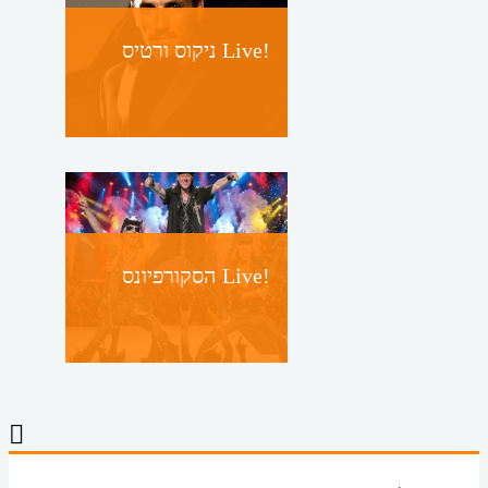
ניקוס ורטיס Live!
הסקורפיונס Live!