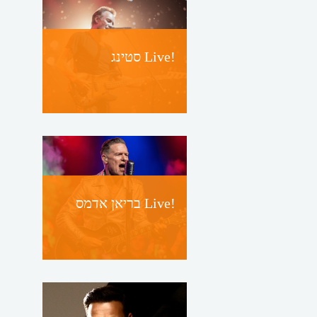
סטינג Live!
בריאן אדמס Live!