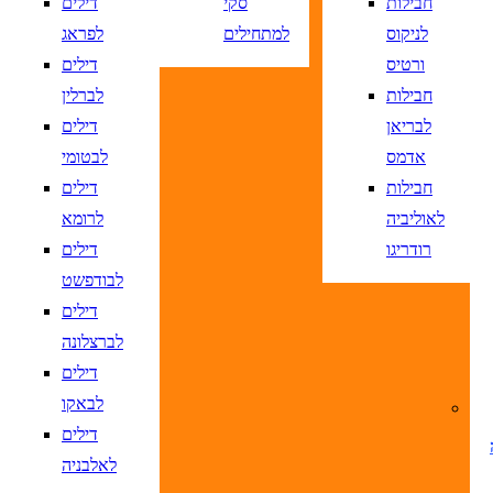
חבילות
סקי
דילים
לניקוס
למתחילים
לפראג
ורטיס
דילים
DD/MM/YY
מתי? יום, חודש, שנה
תאריך יציאה
נא
חבילות
לברלין
DD/MM/YY
מתי? יום, חודש, שנה
תאריך חזרה
נ
לבריאן
דילים
אדמס
לבטומי
חבילות
דילים
לאוליביה
לרומא
רודריגו
דילים
לבודפשט
דילים
לברצלונה
דילים
ציאה
נא לוודא בחירת יעד לפני בחירת תארי
לבאקו
דילים
חזרה
נא לוודא בחירת יעד לפני בחירת תאר
לאלבניה