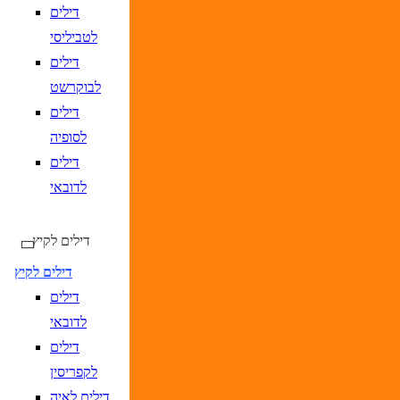
DD/MM/YYYY
מתי? יום, חודש, שנה
תאריך יציאה
נא
דילים
לטביליסי
דילים
לבוקרשט
דילים
לסופיה
דילים
לדובאי
דילים לקיץ
דילים לקיץ
דילים
לדובאי
דילים
לקפריסין
דילים לאיה