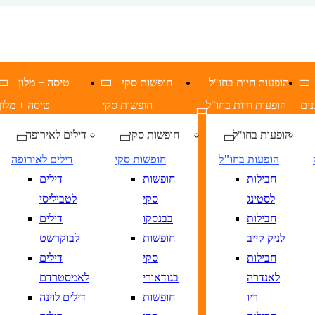
הופעות חיות בחו"ל
חופשות סקי
טיסה + מלון
נים
הופעות חיות בחו"ל
חופשות סקי
טיסה + מלון
הופעות בחו"ל
חופשות סקי
דילים לאירופה
הופעות בחו"ל
חופשות סקי
דילים לאירופה
חבילות
חופשות
דילים
לסטינג
סקי
לטביליסי
חבילות
בבנסקו
דילים
לניק קייב
חופשות
לבוקרשט
חבילות
סקי
דילים
לאנדרה
בגודאורי
לאמסטרדם
ריו
חופשות
דילים לוינה