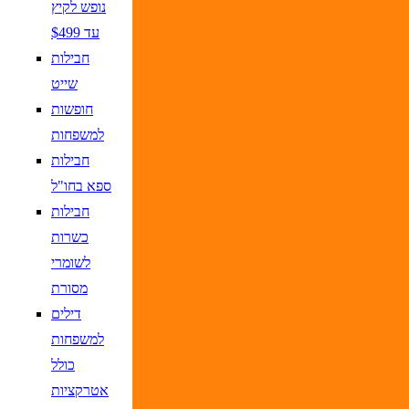
נופש לקיץ
עד $499
חבילות
שייט
חופשות
למשפחות
חבילות
ספא בחו"ל
חבילות
כשרות
לשומרי
מסורת
דילים
למשפחות
כולל
אטרקציות