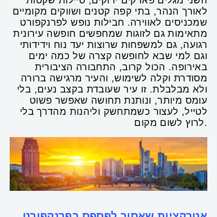
השני מגלים פארקים ירוקים, טיילות שקטות
לאורך הנהר, בתי קפה קטנים ושווקים מקומיים
שמכניסים לאווירה. חבילות נופש לפרנקפורט
מתאימות גם לזוגות שמחפשים חופשה עירונית
רגועה, גם למשפחות שרוצות יעד נוח וידידותי
וגם למי שבא לחופשה קצרה של כמה ימים
באירופה. הכול קרוב, התחבורה הציבורית
מסודרת וקלה לשימוש, והעיר מרגישה ברורה
ולא מבלבלת. זו עיר שעובדת בקצב נעים, בלי
עומס מיותר, ונותנת תחושה שאפשר פשוט
לטייל, לעצור כשמתחשק וליהנות מהדרך בלי
לרוץ לשום מקום.
אטרקציות שאסור לפספס בפרנקפורט